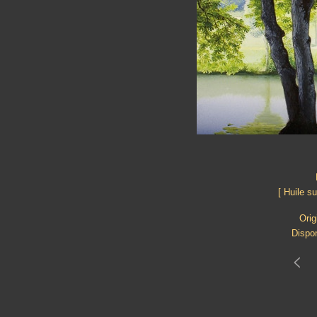
[ Huile s
Orig
Dispon
<