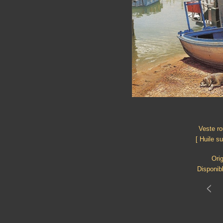
Veste r
[ Huile s
Orig
Disponib
<