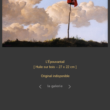
L’Épouvantail
[ Huile sur bois – 27 x 22 cm ]
Original indisponible
<
>
la galerie