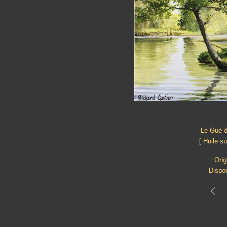
Le Gué 
[ Huile s
Orig
Dispon
<