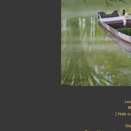
Les
M
[ Huile s
Ori