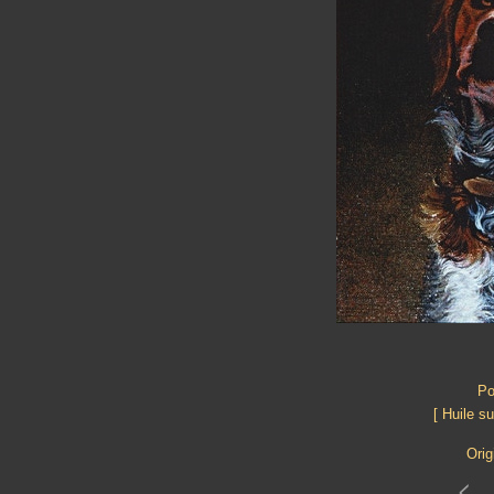
Po
[ Huile s
Orig
<